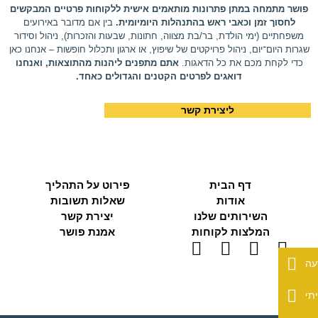
פושר מתמחה במתן פתרונות מותאמים אישית ללקוחות פרטיים המבקשים
לחסוך זמן וכאבי ראש בהתנהלות היומיומית.
בין אם מדובר באירועים
משפחתיים (ימי הולדת, בר/בת מצווה, חתונות, שבעות והזכרות), ניהול וסידור
שגרות היום־יום, ניהול פרויקטים של שיפוץ, או ארגון ותכלול חופשות – אנחנו כאן
כדי לקחת מכם את כל הדאגות.
אתם מתפנים ליהנות מהתוצאות, ואנחנו
דואגים לפרטים הקטנים והגדולים כאחד.
ליצירת קשר
דף הבית
פירוט על התהליך
אודות
שאלות תשובות
השירותים שלנו
יצירת קשר
המלצות לקוחות
אמנת פושר
עה
תי